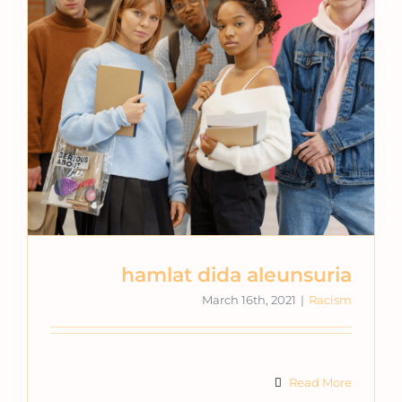
hamlat dida aleunsuria
March 16th, 2021
|
Racism
Read More