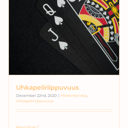
Uhkapeliriippuvuus
December 22nd, 2020
|
Mielenterveys
,
Uhkapeliriippuvuus
Read More