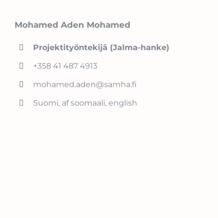
Mohamed Aden Mohamed
Projektityöntekijä (Jalma-hanke)
+358 41 487 4913
mohamed.aden@samha.fi
Suomi, af soomaali, english