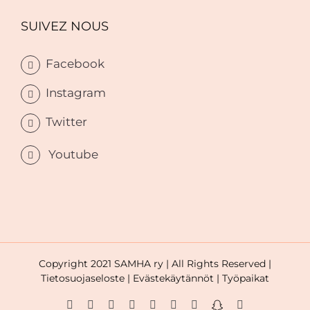
SUIVEZ NOUS
Facebook
Instagram
Twitter
Youtube
Copyright 2021 SAMHA ry | All Rights Reserved |
Tietosuojaseloste |
Evästekäytännöt |
Työpaikat
Facebook
Instagram
Twitter
LinkedIn
YouTube
WhatsApp
Tiktok
Snapchat
Email