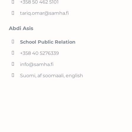
+358 50 462 5101
tariq.omar@samha.fi
Abdi Asis
School Public Relation
+358 40 5276339
info@samha.fi
Suomi, af soomaali, english