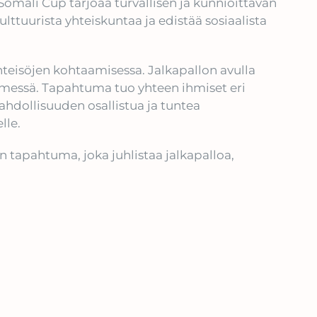
 Somali Cup tarjoaa turvallisen ja kunnioittavan
ulttuurista yhteiskuntaa ja edistää sosiaalista
hteisöjen kohtaamisessa. Jalkapallon avulla
 ytimessä. Tapahtuma tuo yhteen ihmiset eri
ahdollisuuden osallistua ja tuntea
lle.
 tapahtuma, joka juhlistaa jalkapalloa,