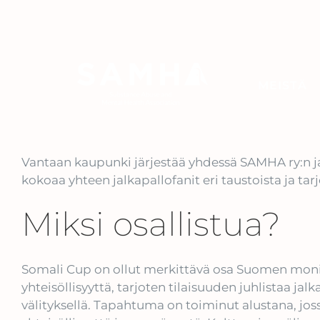
Skip
to
content
MEISTÄ
Vantaan kaupunki järjestää yhdessä SAMHA ry:n j
kokoaa yhteen jalkapallofanit eri taustoista ja tar
Miksi osallistua?
Somali Cup on ollut merkittävä osa Suomen monikul
yhteisöllisyyttä, tarjoten tilaisuuden juhlistaa jal
välityksellä. Tapahtuma on toiminut alustana, joss