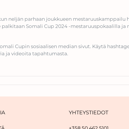
n, kun neljän parhaan joukkueen mestaruuskamppailu hu
ue palkitaan Somali Cup 2024 -mestaruuspokaalilla ja m
a Somali Cupin sosiaalisen median sivut. Käytä hash
a ja videoita tapahtumasta.
IA
YHTEYSTIEDOT
TÄ
+358 50 462 5101