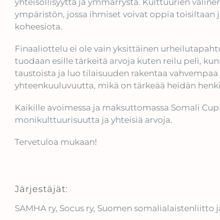
yhteisöllisyyttä ja ymmärrystä. Kulttuurien väline
ympäristön, jossa ihmiset voivat oppia toisiltaan j
koheesiota.
Finaaliottelu ei ole vain yksittäinen urheilutapa
tuodaan esille tärkeitä arvoja kuten reilu peli, k
taustoista ja luo tilaisuuden rakentaa vahvempaa 
yhteenkuuluvuutta, mikä on tärkeää heidän henkil
Kaikille avoimessa ja maksuttomassa Somali Cupis
monikulttuurisuutta ja yhteisiä arvoja.
Tervetuloa mukaan!
Järjestäjät:
SAMHA ry, Socus ry, Suomen somalialaistenliitto 