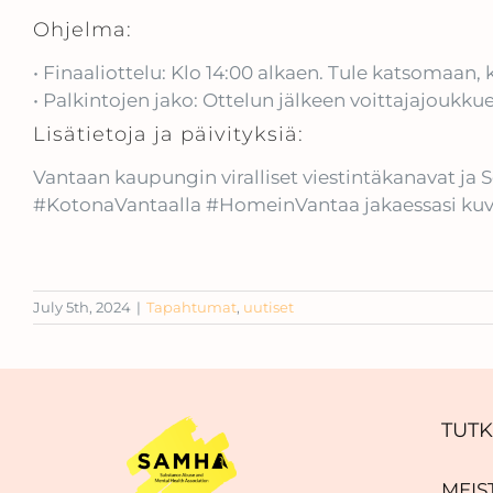
Ohjelma:
• Finaaliottelu: Klo 14:00 alkaen. Tule katsomaa
• Palkintojen jako: Ottelun jälkeen voittajajoukk
Lisätietoja ja päivityksiä:
Vantaan kaupungin viralliset viestintäkanavat j
#KotonaVantaalla #HomeinVantaa jakaessasi kuvi
July 5th, 2024
|
Tapahtumat
,
uutiset
TUTK
MEIS