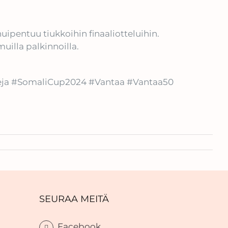
ipentuu tiukkoihin finaaliotteluihin.
uilla palkinnoilla.
tageja #SomaliCup2024 #Vantaa #Vantaa50
SEURAA MEITÄ
Facebook