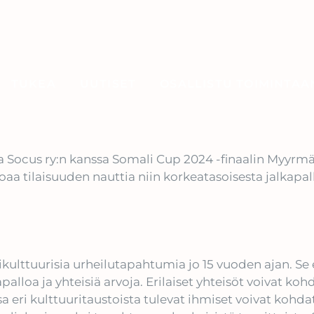
TUKEA
UUTISET
OSALLISTU TOIMINTAA
a Socus ry:n kanssa Somali Cup 2024 -finaalin Myyrmä
joaa tilaisuuden nauttia niin korkeatasoisesta jalkapall
ttuurisia urheilutapahtumia jo 15 vuoden ajan. Se ed
kapalloa ja yhteisiä arvoja. Erilaiset yhteisöt voivat ko
a eri kulttuuritaustoista tulevat ihmiset voivat kohd