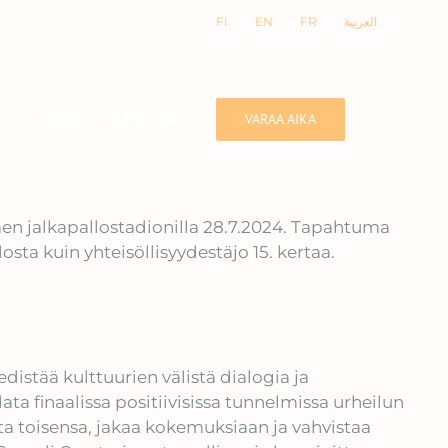
FI
EN
FR
العربية
N
OTA YHTEYTTÄ
VARAA AIKA
en jalkapallostadionilla 28.7.2024. Tapahtuma
osta kuin yhteisöllisyydestäjo 15. kertaa.
istää kulttuurien välistä dialogia ja
hdata finaalissa positiivisissa tunnelmissa urheilun
ata toisensa, jakaa kokemuksiaan ja vahvistaa