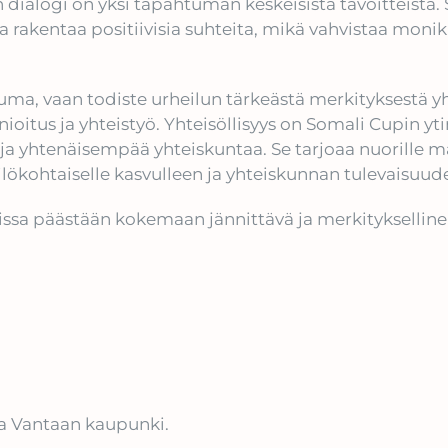
n dialogi on yksi tapahtuman keskeisistä tavoitteista.
a rakentaa positiivisia suhteita, mikä vahvistaa monik
htuma, vaan todiste urheilun tärkeästä merkityksestä y
unnioitus ja yhteistyö. Yhteisöllisyys on Somali Cupin
ja yhtenäisempää yhteiskuntaa. Se tarjoaa nuorille m
ökohtaiselle kasvulleen ja yhteiskunnan tulevaisuude
sa päästään kokemaan jännittävä ja merkityksellinen
ja Vantaan kaupunki.