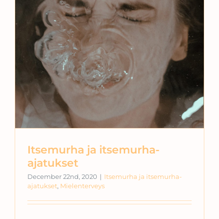
Itsemurha ja itsemurha-
ajatukset
December 22nd, 2020
|
Itsemurha ja itsemurha-
ajatukset
,
Mielenterveys