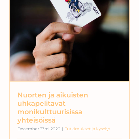
Nuorten ja aikuisten
uhkapelitavat
monikulttuurisissa
yhteisöissä
December 23rd, 2020
|
Tutkimukset ja kyselyt