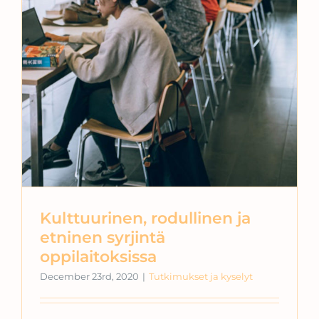
Kulttuurinen, rodullinen ja
etninen syrjintä
oppilaitoksissa
December 23rd, 2020
|
Tutkimukset ja kyselyt