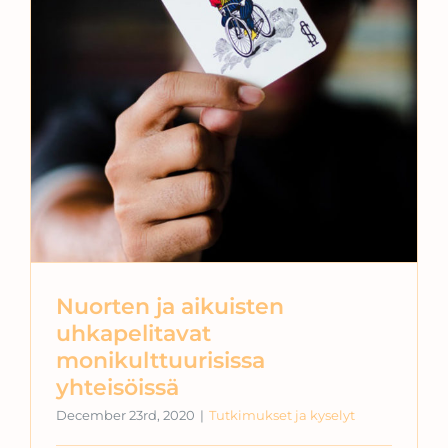
Nuorten ja aikuisten
uhkapelitavat
monikulttuurisissa
yhteisöissä
December 23rd, 2020
|
Tutkimukset ja kyselyt