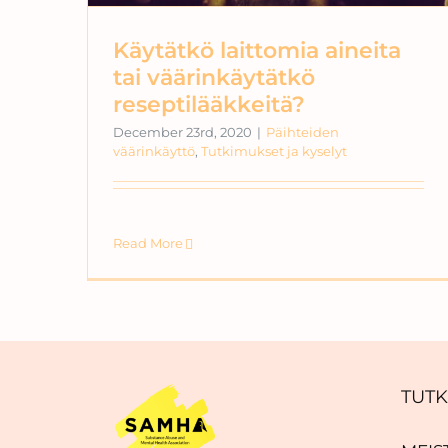
Käytätkö laittomia aineita
tai väärinkäytätkö
reseptilääkkeitä?
December 23rd, 2020
|
Päihteiden
väärinkäyttö
,
Tutkimukset ja kyselyt
Read More
TUTK