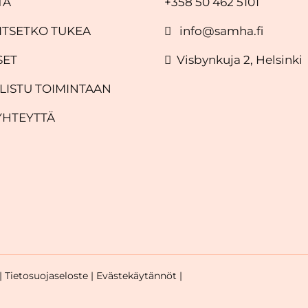
TÄ
+358 50 462 5101
ITSETKO TUKEA
info@samha.fi
SET
Visbynkuja 2, Helsinki
LISTU TOIMINTAAN
YHTEYTTÄ
 |
Tietosuojaseloste |
Evästekäytännöt |