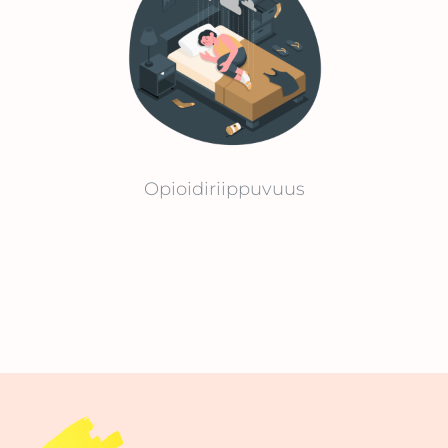
Opioidiriippuvuus