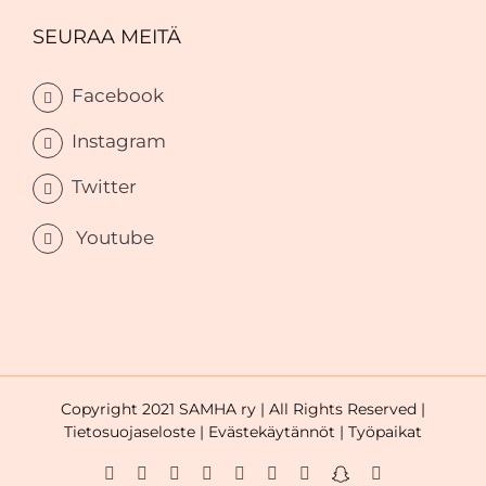
SEURAA MEITÄ
Facebook
Instagram
Twitter
Youtube
Copyright 2021 SAMHA ry | All Rights Reserved |
Tietosuojaseloste |
Evästekäytännöt |
Työpaikat
Facebook
Instagram
Twitter
LinkedIn
YouTube
WhatsApp
Tiktok
Snapchat
Email