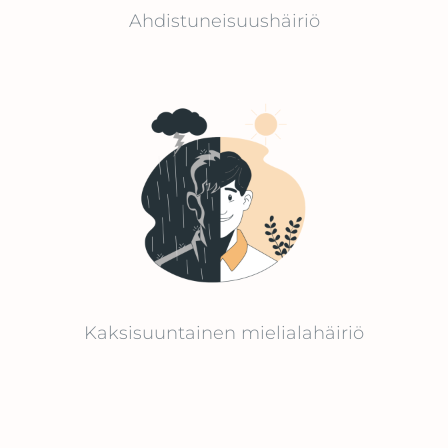
Ahdistuneisuushäiriö
Kaksisuuntainen mielialahäiriö