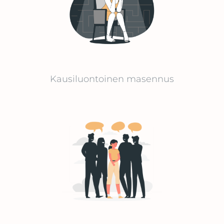
Kausiluontoinen masennus