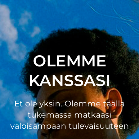
OLEMME
KANSSASI
Et ole yksin. Olemme täällä
tukemassa matkaasi
valoisampaan tulevaisuuteen