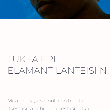
TUKEA ERI
ELÄMÄNTILANTEISIIN
Mitä tehdä, jos sinulla on huolta
itsestäsi tai lähimmäisestäsi, jotka