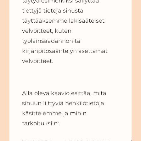
täytyä esimerkiksi säilyttää
tiettyjä tietoja sinusta
täyttääksemme lakisääteiset
velvoitteet, kuten
työlainsäädännön tai
kirjanpitosääntelyn asettamat
velvoitteet.
Alla oleva kaavio esittää, mitä
sinuun liittyviä henkilötietoja
käsittelemme ja mihin
tarkoituksiin:
LAI