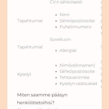
CV:n sähköisesti
muk
SA
Nimi
oik
Tapahtumat
Sähköpostiosoite
jär
Puhelinnumero
pal
mar
Soveltuvin
Tapahtumat
Suo
Allergiat
SA
Nimi(valinnainen)
oik
Sähköpostiosoite
Kyselyt
kehi
Tehtävänimike
par
Kyselyn vastaukset
org
Miten saamme pääsyn
henkilötietoihisi?