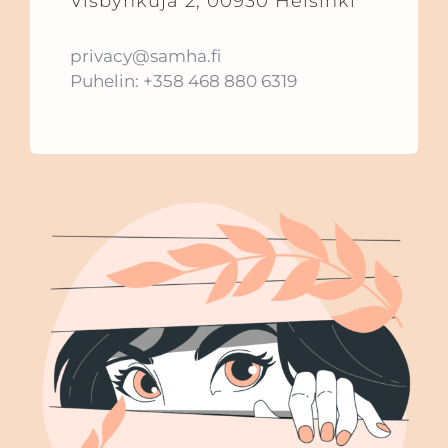
Visbynkuja 2, 00930 Helsinki
privacy@samha.fi
Puhelin: +358 468 880 6319