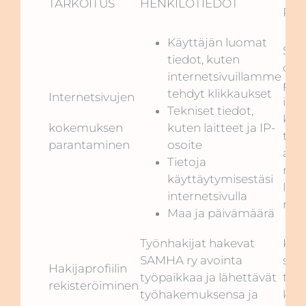
TARKOITUS
HENKILÖTIEDOT
PER
Käyttäjän luomat
SA
tiedot, kuten
oik
internetsivuillamme
par
tehdyt klikkaukset
Internetsivujen
inte
Tekniset tiedot,
kok
kokemuksen
kuten laitteet ja IP-
tarj
parantaminen
osoite
asi
Tietoja
mei
käyttäytymisestäsi
liitt
internetsivulla
mar
Maa ja päivämäärä
Työnhakijat hakevat
Kan
SAMHA ry avointa
sop
Hakijaprofiilin
työpaikkaa ja lähettävät
täy
rekisteröiminen
työhakemuksensa ja
käy