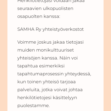
Henkilötietojasi voidaan jakaa
seuraavien ulkopuolisten
osapuolten kanssa:
SAMHA Ry yhteistyöverkostot
Voimme joskus jakaa tietojasi
muiden monikulttuuriset
yhteisöjen kanssa. Näin voi
tapahtua esimerkiksi
tapahtumaprosessin yhteydessä,
kun toinen yhteisö tarjoaa
palveluita, jotka voivat johtaa
henkilötietojesi käsittelyyn
puolestamme.