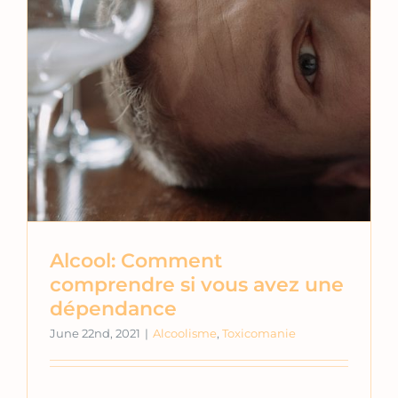
Alcool: Comment
comprendre si vous avez une
dépendance
June 22nd, 2021
|
Alcoolisme
,
Toxicomanie